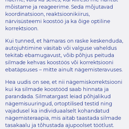
mõistame ja reageerime. Seda mõjutavad
koordinatsioon, reaktsioonikiirus,
närvisüsteemi koostöö ja ka õige optiline
korrektsioon.
Kui tunned, et hämaras on raske keskenduda,
autojuhtimine väsitab või valguse vaheldus
tekitab ebamugavust, võib põhjus peituda
silmade kehvas koostöös või korrektsiooni
ebatäpsuses – mitte ainult nägemisteravuses.
Hea uudis on see, et nii nägemiskorrektsiooni
kui ka silmade koostööd saab hinnata ja
parandada. Silmatargast leiad põhjalikud
nägemisuuringud, ortoptilised testid ning
vajadusel ka individuaalselt kohandatud
nägemisteraapia, mis aitab taastada silmade
tasakaalu ja tõhustada ajupoolset töötlust.