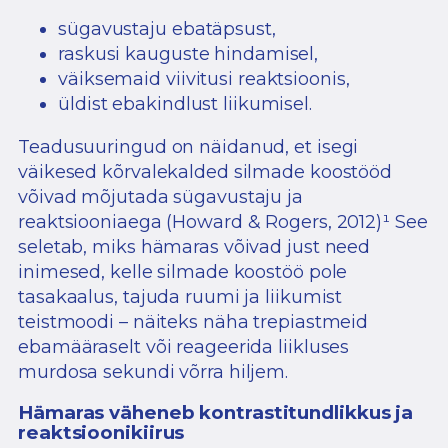
sügavustaju ebatäpsust,
raskusi kauguste hindamisel,
väiksemaid viivitusi reaktsioonis,
üldist ebakindlust liikumisel.
Teadusuuringud on näidanud, et isegi
väikesed kõrvalekalded silmade koostööd
võivad mõjutada sügavustaju ja
reaktsiooniaega (Howard & Rogers, 2012)
¹
See
seletab, miks hämaras võivad just need
inimesed, kelle silmade koostöö pole
tasakaalus, tajuda ruumi ja liikumist
teistmoodi – näiteks näha trepiastmeid
ebamääraselt või reageerida liikluses
murdosa sekundi võrra hiljem.
Hämaras väheneb kontrastitundlikkus ja
reaktsioonikiirus