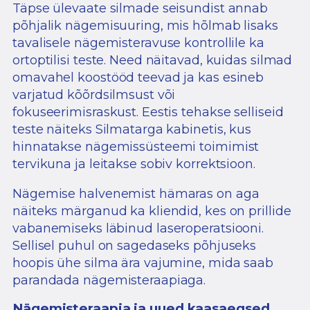
Täpse ülevaate silmade seisundist annab
põhjalik nägemisuuring, mis hõlmab lisaks
tavalisele nägemisteravuse kontrollile ka
ortoptilisi teste. Need näitavad, kuidas silmad
omavahel koostööd teevad ja kas esineb
varjatud kõõrdsilmsust või
fokuseerimisraskust. Eestis tehakse selliseid
teste näiteks Silmatarga kabinetis, kus
hinnatakse nägemissüsteemi toimimist
tervikuna ja leitakse sobiv korrektsioon.
Nägemise halvenemist hämaras on aga
näiteks märganud ka kliendid, kes on prillide
vabanemiseks läbinud laseroperatsiooni.
Sellisel puhul on sagedaseks põhjuseks
hoopis ühe silma ära vajumine, mida saab
parandada nägemisteraapiaga.
Nägemisteraapia ja uued kaasaegsed