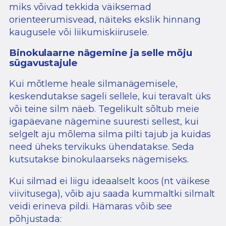
miks võivad tekkida väiksemad
orienteerumisvead, näiteks ekslik hinnang
kaugusele või liikumiskiirusele.
Binokulaarne nägemine ja selle mõju
sügavustajule
Kui mõtleme heale silmanägemisele,
keskendutakse sageli sellele, kui teravalt üks
või teine silm näeb. Tegelikult sõltub meie
igapäevane nägemine suuresti sellest, kui
selgelt aju mõlema silma pilti tajub ja kuidas
need üheks tervikuks ühendatakse. Seda
kutsutakse binokulaarseks nägemiseks.
Kui silmad ei liigu ideaalselt koos (nt väikese
viivitusega), võib aju saada kummaltki silmalt
veidi erineva pildi. Hämaras võib see
põhjustada: