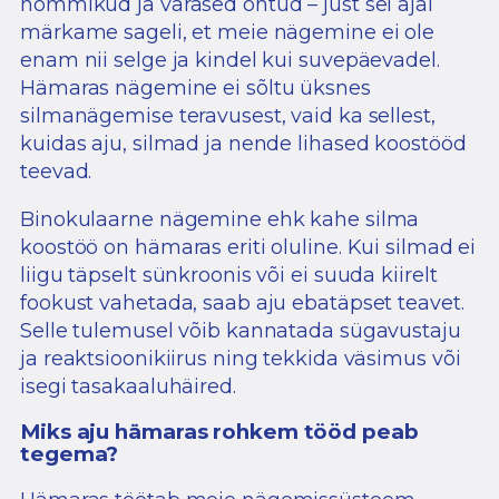
hommikud ja varased õhtud – just sel ajal
märkame sageli, et meie nägemine ei ole
enam nii selge ja kindel kui suvepäevadel.
Hämaras nägemine ei sõltu üksnes
silmanägemise teravusest, vaid ka sellest,
kuidas aju, silmad ja nende lihased koostööd
teevad.
Binokulaarne nägemine ehk kahe silma
koostöö on hämaras eriti oluline. Kui silmad ei
liigu täpselt sünkroonis või ei suuda kiirelt
fookust vahetada, saab aju ebatäpset teavet.
Selle tulemusel võib kannatada sügavustaju
ja reaktsioonikiirus ning tekkida väsimus või
isegi tasakaaluhäired.
Miks aju hämaras rohkem tööd peab
tegema?