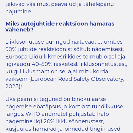
tekivad väsimus, peavalud ja tähelepanu
hajumine.
Miks autojuhtide reaktsioon hämaras
väheneb?
Liiklusohutuse uuringud näitavad, et umbes
90% juhtide reaktsioonist sõltub nägemisest.
Euroopa Liidu liikmesriikides toimub öisel ajal
ligikaudu 40–50% rasketest liiklusõnnetustest,
kuigi liiklusmaht on sel ajal mitu korda
väiksem (European Road Safety Observatory,
2023)⁵
.
Üks peamisi tegureid on binokulaarse
nägemise ebatäpsus ja kontrastitundlikkuse
langus. WHO andmetel põhjustab halb
nägemine ligi 20% liiklusõnnetustest,
kusjuures hämarad ja pimedad tingimused