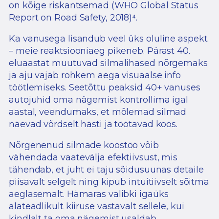
on kõige riskantsemad (WHO Global Status
Report on Road Safety, 2018)⁴
.
Ka vanusega lisandub veel üks oluline aspekt
– meie reaktsiooniaeg pikeneb. Pärast 40.
eluaastat muutuvad silmalihased nõrgemaks
ja aju vajab rohkem aega visuaalse info
töötlemiseks. Seetõttu peaksid 40+ vanuses
autojuhid oma nägemist kontrollima igal
aastal, veendumaks, et mõlemad silmad
näevad võrdselt hästi ja töötavad koos.
Nõrgenenud silmade koostöö võib
vähendada vaatevälja efektiivsust, mis
tähendab, et juht ei taju sõidusuunas detaile
piisavalt selgelt ning kipub intuitiivselt sõitma
aeglasemalt. Hämaras valibki igaüks
alateadlikult kiiruse vastavalt sellele, kui
kindlalt ta oma nägemist usaldab.