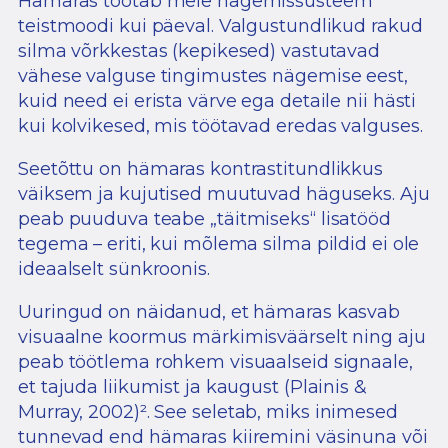
Hämaras töötab meie nägemissüsteem
teistmoodi kui päeval. Valgustundlikud rakud
silma võrkkestas (kepikesed) vastutavad
vähese valguse tingimustes nägemise eest,
kuid need ei erista värve ega detaile nii hästi
kui kolvikesed, mis töötavad eredas valguses.
Seetõttu on hämaras kontrastitundlikkus
väiksem ja kujutised muutuvad häguseks. Aju
peab puuduva teabe „täitmiseks“ lisatööd
tegema – eriti, kui mõlema silma pildid ei ole
ideaalselt sünkroonis.
Uuringud on näidanud, et hämaras kasvab
visuaalne koormus märkimisväärselt ning aju
peab töötlema rohkem visuaalseid signaale,
et tajuda liikumist ja kaugust (Plainis &
Murray, 2002)².
See seletab, miks inimesed
tunnevad end hämaras kiiremini väsinuna või