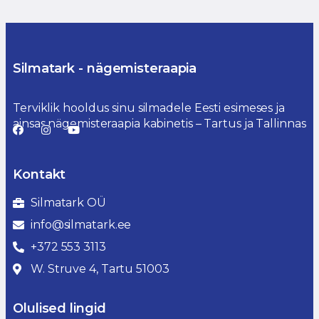
Silmatark - nägemisteraapia
Terviklik hooldus sinu silmadele Eesti esimeses ja
ainsas nägemisteraapia kabinetis – Tartus ja Tallinnas
Kontakt
Silmatark OÜ
info@silmatark.ee
+372 553 3113
W. Struve 4, Tartu 51003
Olulised lingid