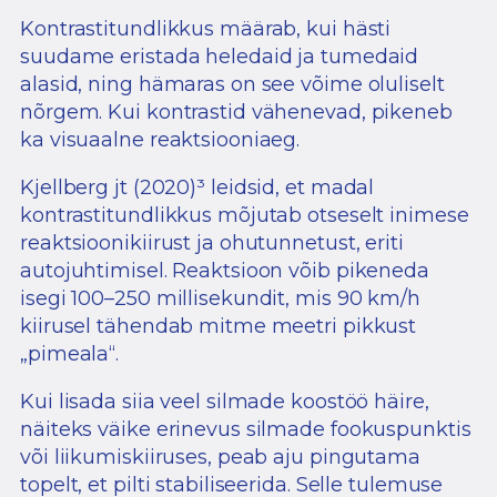
Kontrastitundlikkus määrab, kui hästi
suudame eristada heledaid ja tumedaid
alasid, ning hämaras on see võime oluliselt
nõrgem. Kui kontrastid vähenevad, pikeneb
ka visuaalne reaktsiooniaeg.
Kjellberg jt (2020)³
leidsid, et madal
kontrastitundlikkus mõjutab otseselt inimese
reaktsioonikiirust ja ohutunnetust, eriti
autojuhtimisel. Reaktsioon võib pikeneda
isegi 100–250 millisekundit, mis 90 km/h
kiirusel tähendab mitme meetri pikkust
„pimeala“.
Kui lisada siia veel silmade koostöö häire,
näiteks väike erinevus silmade fookuspunktis
või liikumiskiiruses, peab aju pingutama
topelt, et pilti stabiliseerida. Selle tulemuse