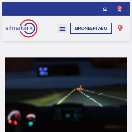
0
0
BRONEERI AEG