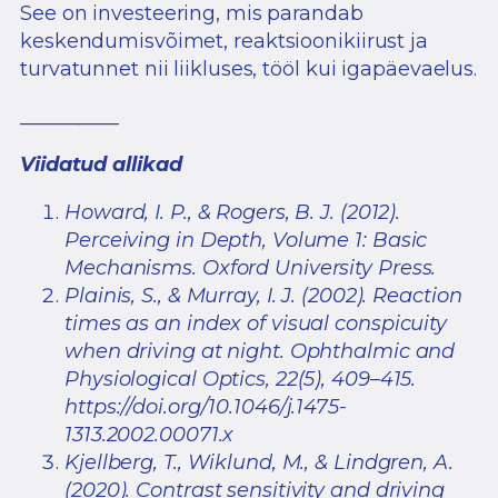
See on investeering, mis parandab
keskendumisvõimet, reaktsioonikiirust ja
turvatunnet nii liikluses, tööl kui igapäevaelus.
__________
Viidatud allikad
Howard, I. P., & Rogers, B. J. (2012).
Perceiving in Depth, Volume 1: Basic
Mechanisms. Oxford University Press.
Plainis, S., & Murray, I. J. (2002). Reaction
times as an index of visual conspicuity
when driving at night. Ophthalmic and
Physiological Optics, 22(5), 409–415.
https://doi.org/10.1046/j.1475-
1313.2002.00071.x
Kjellberg, T., Wiklund, M., & Lindgren, A.
(2020). Contrast sensitivity and driving