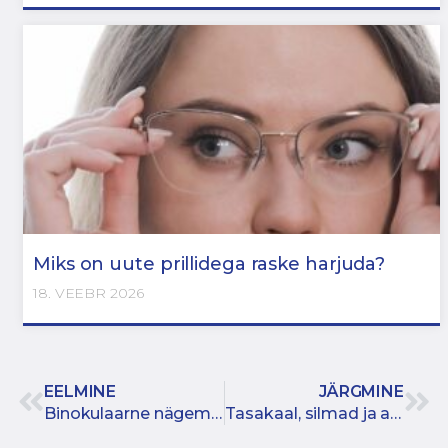
Miks on uute prillidega raske harjuda?
18. VEEBR 2026
EELMINE
JÄRGMINE
Binokulaarne nägemine – miks on see oluline ja kuidas seda treenida?
Tasakaal, silmad ja aju – kuidas nägemine mõjutab kogu keha stabiilsust?