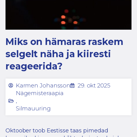
Miks on hämaras raskem
selgelt näha ja kiiresti
reageerida?
Karmen Johansson
29. okt 2025
Nägemisteraapia
,
Silmauuring
Oktoober toob Eestisse taas pimedad