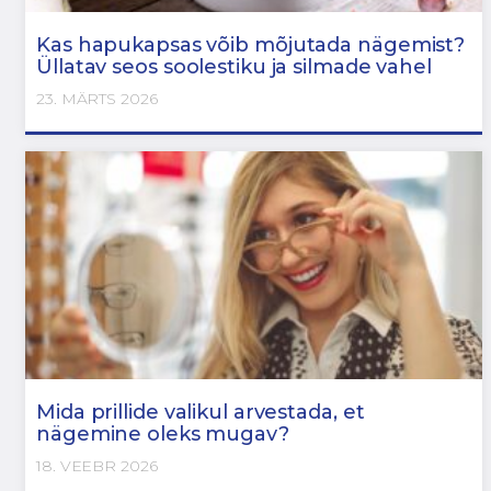
Kas hapukapsas võib mõjutada nägemist?
Üllatav seos soolestiku ja silmade vahel
23. MÄRTS 2026
Mida prillide valikul arvestada, et
nägemine oleks mugav?
18. VEEBR 2026