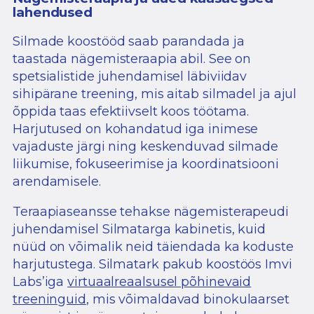
lahendused
Silmade koostööd saab parandada ja
taastada nägemisteraapia abil. See on
spetsialistide juhendamisel läbiviidav
sihipärane treening, mis aitab silmadel ja ajul
õppida taas efektiivselt koos töötama.
Harjutused on kohandatud iga inimese
vajaduste järgi ning keskenduvad silmade
liikumise, fokuseerimise ja koordinatsiooni
arendamisele.
Teraapiaseansse tehakse nägemisterapeudi
juhendamisel Silmatarga kabinetis, kuid
nüüd on võimalik neid täiendada ka koduste
harjutustega.
Silmatark pakub koostöös Imvi
Labs’iga
virtuaalreaalsusel põhinevaid
treeninguid
, mis võimaldavad binokulaarset