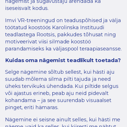
nägemist ja sügavustaju arendada ka
iseseisvalt kodus.
Imvi VR-treeningud on teaduspõhised ja välja
töötatud koostöös Karolinska Instituudi
teadlastega Rootsis, pakkudes tõhusat ning
motiveerivat viisi silmade koostöö
parandamiseks ka väljaspool teraapiaseansse.
Kuidas oma nägemist teadlikult toetada?
Selge nägemine sõltub sellest, kui hästi aju
suudab mõlema silma pilti tajuda ja need
üheks tervikuks ühendada. Kui piltide selgus
või ajastus erineb, peab aju neid pidevalt
kohandama – ja see suurendab visuaalset
pinget, eriti hämaras.
Nägemine ei seisne ainult selles, kui hästi me
näeme, vaid ka selles, kui kiiresti me nähtut