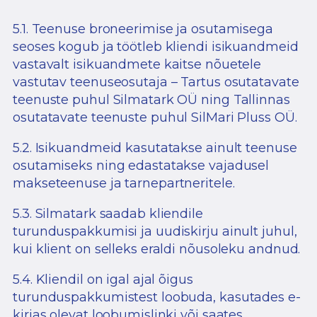
5.1. Teenuse broneerimise ja osutamisega
seoses kogub ja töötleb kliendi isikuandmeid
vastavalt isikuandmete kaitse nõuetele
vastutav teenuseosutaja – Tartus osutatavate
teenuste puhul Silmatark OÜ ning Tallinnas
osutatavate teenuste puhul SilMari Pluss OÜ.
5.2. Isikuandmeid kasutatakse ainult teenuse
osutamiseks ning edastatakse vajadusel
makseteenuse ja tarnepartneritele.
5.3. Silmatark saadab kliendile
turunduspakkumisi ja uudiskirju ainult juhul,
kui klient on selleks eraldi nõusoleku andnud.
5.4. Kliendil on igal ajal õigus
turunduspakkumistest loobuda, kasutades e-
kirjas olevat loobumislinki või saates