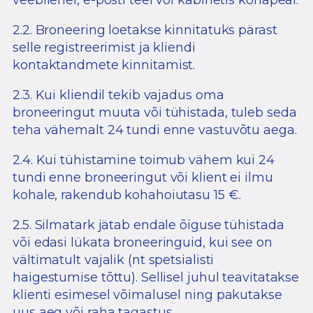
2.2. Broneering loetakse kinnitatuks pärast
selle registreerimist ja kliendi
kontaktandmete kinnitamist.
2.3. Kui kliendil tekib vajadus oma
broneeringut muuta või tühistada, tuleb seda
teha vähemalt 24 tundi enne vastuvõtu aega.
2.4. Kui tühistamine toimub vähem kui 24
tundi enne broneeringut või klient ei ilmu
kohale, rakendub kohahoiutasu 15 €.
2.5. Silmatark jätab endale õiguse tühistada
või edasi lükata broneeringuid, kui see on
vältimatult vajalik (nt spetsialisti
haigestumise tõttu). Sellisel juhul teavitatakse
klienti esimesel võimalusel ning pakutakse
uus aeg või raha tagastus.