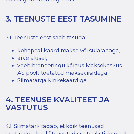
3. TEENUSTE EEST TASUMINE
3.1. Teenuste eest saab tasuda:
kohapeal kaardimakse või sularahaga,
arve alusel,
veebibroneeringu käigus Maksekeskus
AS poolt toetatud makseviisidega,
Silmatarga kinkekaardiga.
4. TEENUSE KVALITEET JA
VASTUTUS
4.1. Silmatark tagab, et kõik teenused
osutatakse kvalifitseeritud spetsialistide poolt,