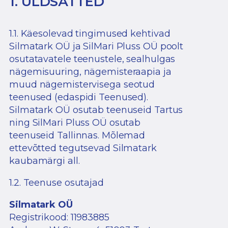
1. ÜLDSÄTTED
1.1. Käesolevad tingimused kehtivad
Silmatark OÜ ja SilMari Pluss OÜ poolt
osutatavatele teenustele, sealhulgas
nägemisuuring, nägemisteraapia ja
muud nägemistervisega seotud
teenused (edaspidi Teenused).
Silmatark OÜ osutab teenuseid Tartus
ning SilMari Pluss OÜ osutab
teenuseid Tallinnas. Mõlemad
ettevõtted tegutsevad Silmatark
kaubamärgi all.
1.2. Teenuse osutajad
Silmatark OÜ
Registrikood: 11983885