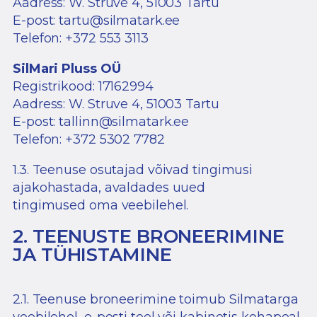
Aadress: W. Struve 4, 51003 Tartu
E-post: tartu@silmatark.ee
Telefon: +372 553 3113
SilMari Pluss OÜ
Registrikood: 17162994
Aadress: W. Struve 4, 51003 Tartu
E-post:
tallinn@silmatark.ee
Telefon: +372 5302 7782
1.3. Teenuse osutajad võivad tingimusi
ajakohastada, avaldades uued
tingimused oma veebilehel.
2. TEENUSTE BRONEERIMINE
JA TÜHISTAMINE
2.1. Teenuse broneerimine toimub Silmatarga
veebilehel, e-posti teel või kabinetis kohapeal.