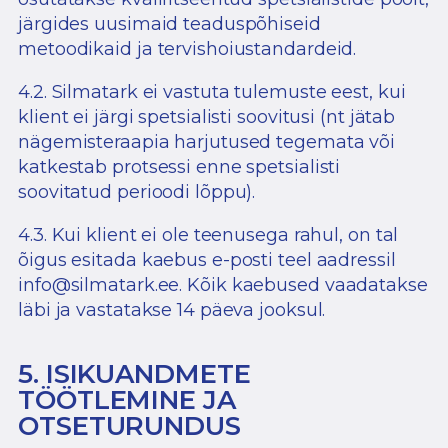
järgides uusimaid teaduspõhiseid
metoodikaid ja tervishoiustandardeid.
4.2. Silmatark ei vastuta tulemuste eest, kui
klient ei järgi spetsialisti soovitusi (nt jätab
nägemisteraapia harjutused tegemata või
katkestab protsessi enne spetsialisti
soovitatud perioodi lõppu).
4.3. Kui klient ei ole teenusega rahul, on tal
õigus esitada kaebus e-posti teel aadressil
info@silmatark.ee
. Kõik kaebused vaadatakse
läbi ja vastatakse 14 päeva jooksul.
5. ISIKUANDMETE
TÖÖTLEMINE JA
OTSETURUNDUS