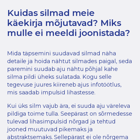
Kuidas silmad meie
käekirja mõjutavad? Miks
mulle ei meeldi joonistada?
Mida täpsemini suudavad silmad näha
detaile ja hoida nähtut silmades paigal, seda
paremini suudab aju nähtu põhjal kahe
silma pildi üheks sulatada. Kogu selle
tegevuse juures kiireneb ajus infotöötlus,
mis saadab impulsid lihastesse.
Kui üks silm vajub ära, ei suuda aju väreleva
pildiga toime tulla. Seepärast on sõrmedesse
tulevad lihasimpulsid nõrgad ja tehtud
jooned muutuvad pikemaks ja
abstraktsemaks. Sellepärast ei ole nõrgema