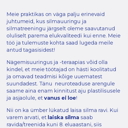
Meie praktikas on väga palju erinevaid
juhtumeid, kus silmauuringu ja
silmatreeningu järgselt oleme saavutanud
oluliselt parema elukvaliteedi kui enne. Meie
töö ja tulemuste kohta saad lugeda meile
antud tagasisidest!
Nägemisuuringus ja -teraapias võid olla
kindel, et meie töötajad on hästi koolitatud
ja omavad teadmisi kõige uuematest
suundadest. Tänu neuroteaduse arengule
saame aina enam kinnitust aju plastilisusele
ja asjaolule, et
vanus ei loe
!
Nii on ka ümber lükatud laisa silma ravi. Kui
varem arvati, et
laiska silma
saab
ravida/treenida kuni 8. eluaastani, siis