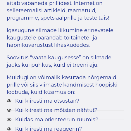
aitab vabaneda prillidest. Internet on
selleteemalisi artikleid, raamatuid,
programme, spetsiaalprille ja teste täis!
Igasugune silmade liikumine erinevatele
kaugustele parandab toitainete- ja
hapnikuvarustust lihaskudedes.
Soovitus “vaata kaugusesse” on silmade
jaoks kui puhkus, kuid ei treeni aju.
Muidugi on võimalik kasutada nõrgemaid
prille või siis viimaste kandmisest hoopiski
loobuda, kuid küsimus on:
Kui kiiresti ma otsustan?
Kui kiiresti ma mõistan nähtut?
Kuidas ma orienteerun ruumis?
Kui kiiresti ma reageerin?