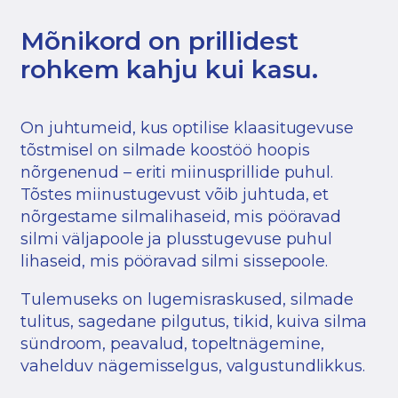
Mõnikord on prillidest
rohkem kahju kui kasu.
On juhtumeid, kus optilise klaasitugevuse
tõstmisel on silmade koostöö hoopis
nõrgenenud – eriti miinusprillide puhul.
Tõstes miinustugevust võib juhtuda, et
nõrgestame silmalihaseid, mis pööravad
silmi väljapoole ja plusstugevuse puhul
lihaseid, mis pööravad silmi sissepoole.
Tulemuseks on lugemisraskused, silmade
tulitus, sagedane pilgutus, tikid, kuiva silma
sündroom, peavalud, topeltnägemine,
vahelduv nägemisselgus, valgustundlikkus.