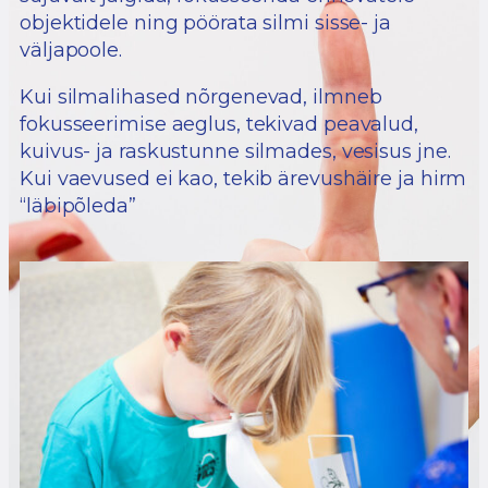
objektidele ning pöörata silmi sisse- ja
väljapoole.
Kui silmalihased nõrgenevad, ilmneb
fokusseerimise aeglus, tekivad peavalud,
kuivus- ja raskustunne silmades, vesisus jne.
Kui vaevused ei kao, tekib ärevushäire ja hirm
“läbipõleda”