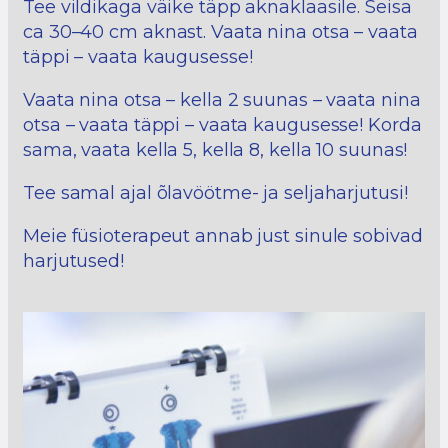
Tee vildikaga väike täpp aknaklaasile. Seisa
ca 30–40 cm aknast. Vaata nina otsa – vaata
täppi – vaata kaugusesse!
Vaata nina otsa – kella 2 suunas – vaata nina
otsa – vaata täppi – vaata kaugusesse! Korda
sama, vaata kella 5, kella 8, kella 10 suunas!
Tee samal ajal õlavöötme- ja seljaharjutusi!
Meie füsioterapeut annab just sinule sobivad
harjutused!