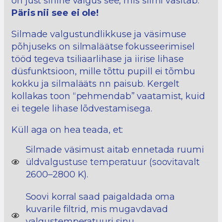
on just sinine valgus see, mis silmi väsitab.
Päris nii see ei ole!
Silmade valgustundlikkuse ja väsimuse
põhjuseks on silmaläätse fokusseerimisel
tööd tegeva tsiliaarlihase ja iirise lihase
düsfunktsioon, mille tõttu pupill ei tõmbu
kokku ja silmalääts nn paisub. Kergelt
kollakas toon “pehmendab” vaatamist, kuid
ei tegele lihase lõdvestamisega.
Küll aga on hea teada, et:
Silmade väsimust aitab ennetada ruumi
üldvalgustuse temperatuur (soovitavalt
2600–2800 K).
Soovi korral saad paigaldada oma
kuvarile filtrid, mis mugavdavad
valgustemperatuuri sinu