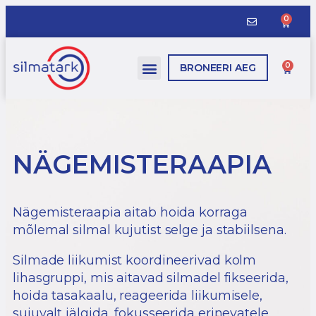
0
0
BRONEERI AEG
NÄGEMISTERAAPIA
Nägemisteraapia aitab hoida korraga
mõlemal silmal kujutist selge ja stabiilsena.
Silmade liikumist koordineerivad kolm
lihasgruppi, mis aitavad silmadel fikseerida,
hoida tasakaalu, reageerida liikumisele,
sujuvalt jälgida, fokusseerida erinevatele