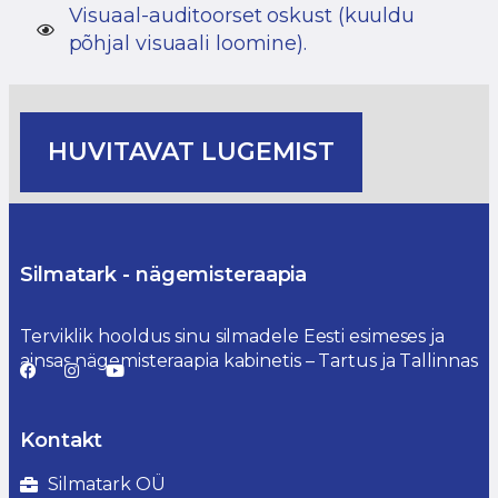
Visuaal-auditoorset oskust (kuuldu
põhjal visuaali loomine).
HUVITAVAT LUGEMIST
Silmatark - nägemisteraapia
Terviklik hooldus sinu silmadele Eesti esimeses ja
ainsas nägemisteraapia kabinetis – Tartus ja Tallinnas
Kontakt
Silmatark OÜ