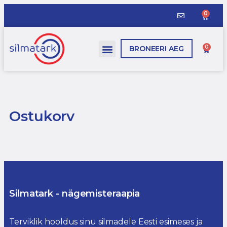
0
0
BRONEERI AEG
Ostukorv
Silmatark - nägemisteraapia
Terviklik hooldus sinu silmadele Eesti esimeses ja