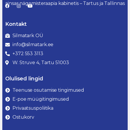
ainsas nägemisteraapia kabinetis – Tartus ja Tallinnas
Kontakt
Silmatark OÜ
info@silmatark.ee
+372 553 3113
W. Struve 4, Tartu 51003
Olulised lingid
Teenuse osutamise tingimused
E-poe müügitingimused
Privaatsuspoliitika
Ostukorv