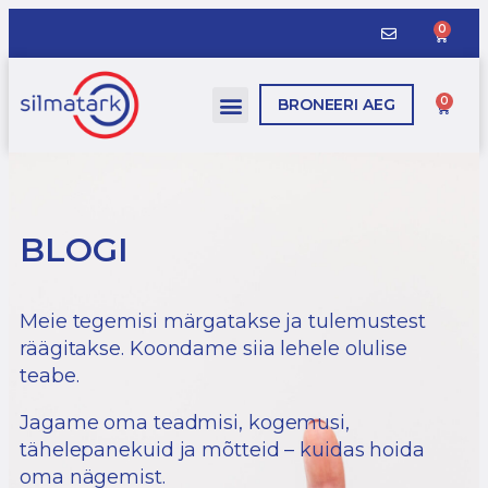
0
0
BRONEERI AEG
BLOGI
Meie tegemisi märgatakse ja tulemustest
räägitakse. Koondame siia lehele olulise
teabe.
Jagame oma teadmisi, kogemusi,
tähelepanekuid ja mõtteid – kuidas hoida
oma nägemist.