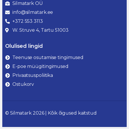
Silmatark OÜ
info@silmatark.ee
+372 553 3113
W. Struve 4, Tartu 51003
Olulised lingid
Teenuse osutamise tingimused
E-poe müügitingimused
Privaatsuspoliitika
Ostukorv
© Silmatark 2026 | Kõik õigused kaitstud