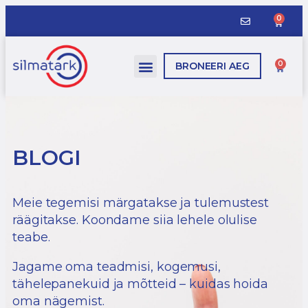
0
0
BRONEERI AEG
BLOGI
Meie tegemisi märgatakse ja tulemustest
räägitakse. Koondame siia lehele olulise
teabe.
Jagame oma teadmisi, kogemusi,
tähelepanekuid ja mõtteid – kuidas hoida
oma nägemist.