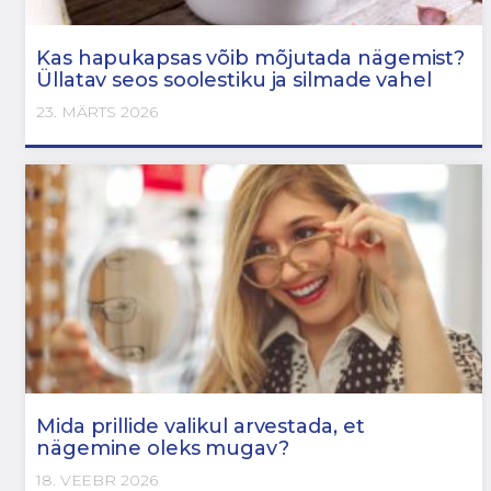
Kas hapukapsas võib mõjutada nägemist?
Üllatav seos soolestiku ja silmade vahel
23. MÄRTS 2026
Mida prillide valikul arvestada, et
nägemine oleks mugav?
18. VEEBR 2026