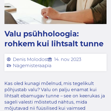
Valu psühholoogia:
rohkem kui lihtsalt tunne
Denis Molodost
14. nov. 2023
Nägemisteraapia
Kas oled kunagi mõelnud, mis tegelikult
põhjustab valu? Valu on palju enamat kui
lihtsalt ebamugav tunne – see on keerukas ja
sageli valesti mõistetud nähtus, mida
mõjutavad nii füüsilised kui vaimsed