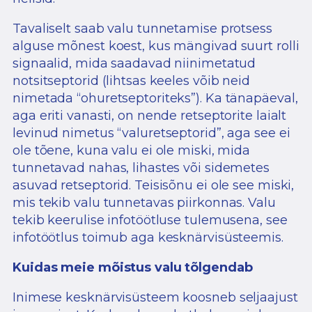
Tavaliselt saab valu tunnetamise protsess
alguse mõnest koest, kus mängivad suurt rolli
signaalid, mida saadavad niinimetatud
notsitseptorid (lihtsas keeles võib neid
nimetada “ohuretseptoriteks”). Ka tänapäeval,
aga eriti vanasti, on nende retseptorite laialt
levinud nimetus “valuretseptorid”, aga see ei
ole tõene, kuna valu ei ole miski, mida
tunnetavad nahas, lihastes või sidemetes
asuvad retseptorid. Teisisõnu ei ole see miski,
mis tekib valu tunnetavas piirkonnas. Valu
tekib keerulise infotöötluse tulemusena, see
infotöötlus toimub aga kesknärvisüsteemis.
Kuidas meie mõistus valu tõlgendab
Inimese kesknärvisüsteem koosneb seljaajust