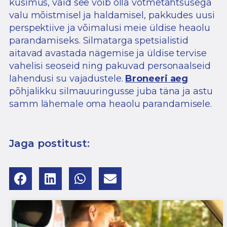
küsimus, vaid see võib olla võtmetähtsusega
valu mõistmisel ja haldamisel, pakkudes uusi
perspektiive ja võimalusi meie üldise heaolu
parandamiseks.
Silmatarga spetsialistid
aitavad avastada nägemise ja üldise tervise
vahelisi seoseid ning pakuvad personaalseid
lahendusi su vajadustele.
Broneeri aeg
põhjalikku silmauuringusse juba täna ja astu
samm lähemale oma heaolu parandamisele.
Jaga postitust: