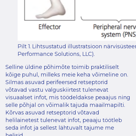
Pilt 1. Lihtsustatud illustratsioon närvisüst
Performance Solutions, LLC).
Selline üldine põhimõte toimib praktiliselt
kõige puhul, milleks meie keha võimeline on.
Silmas asuvad perifeersed retseptorid
võtavad vastu valguskiirtest tulenevat
visuaalset infot, mis töödeldakse peaajus ning
selle põhjal on võimalik tajuda maailmapilti.
Kõrvas asuvad retseptorid võtavad
helilainetest tulenevat infot, peaaju töötleb
seda infot ja sellest lähtuvalt tajume me
helisid.