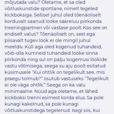
mõjutada valu? Oletame, et sa oled
võitluskunstide sportlane, nimelt tegeled
kickboksiga. Sellisel juhul oled tõenäoliselt
korduvalt saanud lööke sääreluu piirkonda
treeningpartneri või vastase poolt. Kas see on
endiselt valus? Tõenäoliselt on, sest ega
piisavalt tugev löök ei ole mingil juhul
meeldiv. Küll aga oled kogenud tuhandeid,
võib-olla kümneid tuhandeid lööke sinna
piirkonda ning sul on palju kogemusi löökide
vastu võtmisega, seega su aju poolt esitatud
küsimusele “Kui ohtlik on tegelikult see, mis
praegu toimub?” osutub vastuseks “Tegelikult
ei ole väga ohtlik.” Seega on ka valu
minimaalne. Nüüd aga oletame, et lähed
kickboksi trenni esimest korda elus. Sa pole
kunagi kakelnud, sa pole kunagi
võitluskunstidega tegelenud. Isegi siis, kui