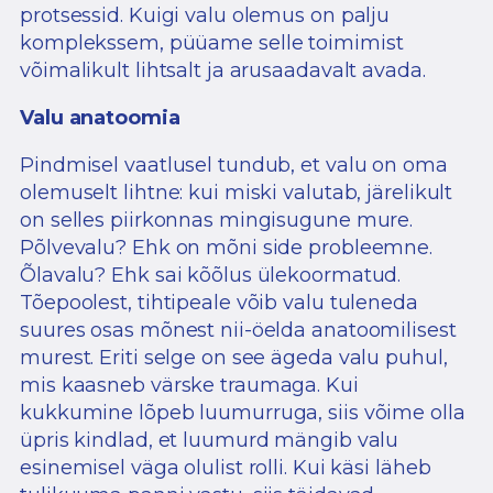
protsessid. Kuigi valu olemus on palju
komplekssem, püüame selle toimimist
võimalikult lihtsalt ja arusaadavalt avada.
Valu anatoomia
Pindmisel vaatlusel tundub, et valu on oma
olemuselt lihtne: kui miski valutab, järelikult
on selles piirkonnas mingisugune mure.
Põlvevalu? Ehk on mõni side probleemne.
Õlavalu? Ehk sai kõõlus ülekoormatud.
Tõepoolest, tihtipeale võib valu tuleneda
suures osas mõnest nii-öelda anatoomilisest
murest. Eriti selge on see ägeda valu puhul,
mis kaasneb värske traumaga. Kui
kukkumine lõpeb luumurruga, siis võime olla
üpris kindlad, et luumurd mängib valu
esinemisel väga olulist rolli. Kui käsi läheb