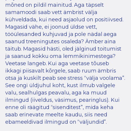
mõned on pildil mainitud. Aga täpselt
samamoodi saab vett ämbrist välja
kühveldada, kui need asjaolud on positiivsed.
Magasid vähe, ei joonud üldse vett,
tööülesanded kuhjuvad ja pole nädal aega
saanud treeningutes osaleda? Ämber aina
täitub. Magasid hästi, oled jälginud toitumist
ja saanud kokku oma lemmikinimestega?
Veetase langeb. Kui aga veetase tõuseb
ikkagi piisavalt kõrgele, saab ruum ämbris
otsa ja kuskilt peab see stress “välja voolama”.
See ongi üldjuhul koht, kust ilmub valgele
valu, sealhulgas peavalu, aga ka muud
ilmingud (iiveldus, väsimus, pearinglus). Kui
enne oli räägitud “sisenditest”, mida keha
saab erinevate meelte kaudu, siis need
ebameeldivad ilmingud on “väljundid”.