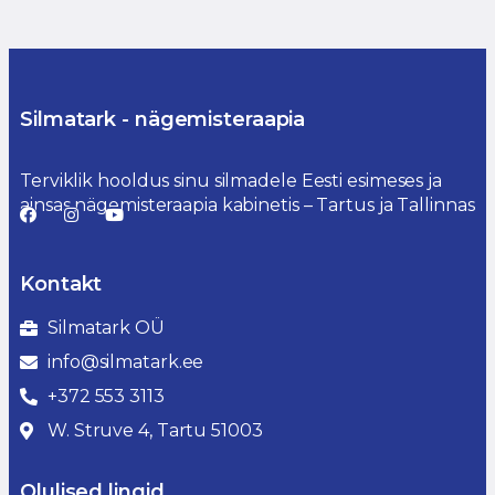
Silmatark - nägemisteraapia
Terviklik hooldus sinu silmadele Eesti esimeses ja
ainsas nägemisteraapia kabinetis – Tartus ja Tallinnas
Kontakt
Silmatark OÜ
info@silmatark.ee
+372 553 3113
W. Struve 4, Tartu 51003
Olulised lingid