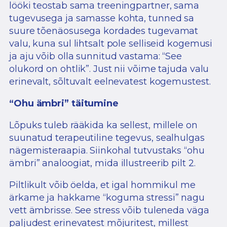
lööki teostab sama treeningpartner, sama
tugevusega ja samasse kohta, tunned sa
suure tõenäosusega kordades tugevamat
valu, kuna sul lihtsalt pole selliseid kogemusi
ja aju võib olla sunnitud vastama: “See
olukord on ohtlik”. Just nii võime tajuda valu
erinevalt, sõltuvalt eelnevatest kogemustest.
“Ohu ämbri” täitumine
Lõpuks tuleb rääkida ka sellest, millele on
suunatud terapeutiline tegevus, sealhulgas
nägemisteraapia. Siinkohal tutvustaks “ohu
ämbri” analoogiat, mida illustreerib pilt 2.
Piltlikult võib öelda, et igal hommikul me
ärkame ja hakkame “koguma stressi” nagu
vett ämbrisse. See stress võib tuleneda väga
paljudest erinevatest mõjuritest, millest