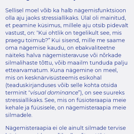
Sellisel moel võib ka halb nägemisfunktsioon
olla aju jaoks stressiallikaks. Ülal oli mainitud,
et peamine küsimus, millele aju otsib pidevalt
vastust, on: “Kui ohtlik on tegelikult see, mis
praegu toimub?” Kui sisend, mille me saame
oma nägemise kaudu, on ebakvaliteetne
näiteks halva nägemisteravuse või nõrkade
silmalihaste tõttu, võib maailm tunduda palju
ettearvamatum. Kuna nägemine on meel,
mis on kesknärvisüsteemis esikohal
(teaduskirjanduses võib selle kohta otsida
terminit “
visual dominance
”), on see suureks
stressiallikaks. See, mis on füsioteraapia meie
kehale ja füüsisele, on nägemisteraapia meie
silmadele.
Nägemisteraapia ei ole ainult silmade tervise