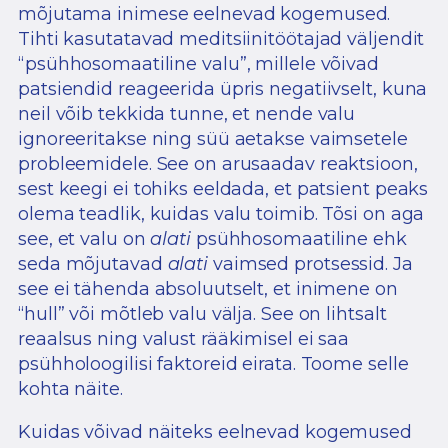
mõjutama inimese eelnevad kogemused.
Tihti kasutatavad meditsiinitöötajad väljendit
“psühhosomaatiline valu”, millele võivad
patsiendid reageerida üpris negatiivselt, kuna
neil võib tekkida tunne, et nende valu
ignoreeritakse ning süü aetakse vaimsetele
probleemidele. See on arusaadav reaktsioon,
sest keegi ei tohiks eeldada, et patsient peaks
olema teadlik, kuidas valu toimib. Tõsi on aga
see, et valu on
alati
psühhosomaatiline ehk
seda mõjutavad
alati
vaimsed protsessid. Ja
see ei tähenda absoluutselt, et inimene on
“hull” või mõtleb valu välja. See on lihtsalt
reaalsus ning valust rääkimisel ei saa
psühholoogilisi faktoreid eirata. Toome selle
kohta näite.
Kuidas võivad näiteks eelnevad kogemused