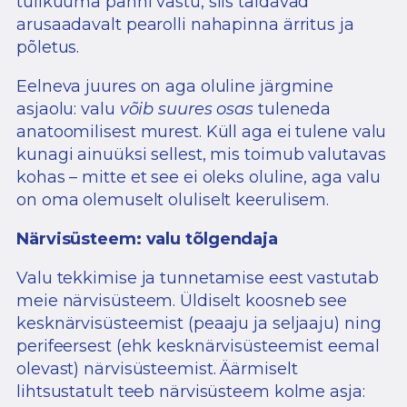
tulikuuma panni vastu, siis täidavad
arusaadavalt pearolli nahapinna ärritus ja
põletus.
Eelneva juures on aga oluline järgmine
asjaolu: valu
võib suures osas
tuleneda
anatoomilisest murest. Küll aga ei tulene valu
kunagi ainuüksi sellest, mis toimub valutavas
kohas – mitte et see ei oleks oluline, aga valu
on oma olemuselt oluliselt keerulisem.
Närvisüsteem: valu tõlgendaja
Valu tekkimise ja tunnetamise eest vastutab
meie närvisüsteem. Üldiselt koosneb see
kesknärvisüsteemist (peaaju ja seljaaju) ning
perifeersest (ehk kesknärvisüsteemist eemal
olevast) närvisüsteemist. Äärmiselt
lihtsustatult teeb närvisüsteem kolme asja: