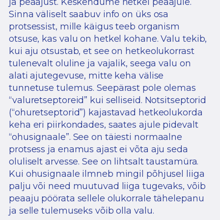
ja peaajust. Keskendume hetkel peaajule.
Sinna väliselt saabuv info on üks osa
protsessist, mille käigus teeb organism
otsuse, kas valu on hetkel kohane. Valu tekib,
kui aju otsustab, et see on hetkeolukorrast
tulenevalt oluline ja vajalik, seega valu on
alati ajutegevuse, mitte keha välise
tunnetuse tulemus. Seepärast pole olemas
“valuretseptoreid” kui selliseid. Notsitseptorid
(“ohuretseptorid”) kajastavad hetkeolukorda
keha eri piirkondades, saates ajule pidevalt
“ohusignaale”. See on täiesti normaalne
protsess ja enamus ajast ei võta aju seda
oluliselt arvesse. See on lihtsalt taustamüra.
Kui ohusignaale ilmneb mingil põhjusel liiga
palju või need muutuvad liiga tugevaks, võib
peaaju pöörata sellele olukorrale tähelepanu
ja selle tulemuseks võib olla valu.