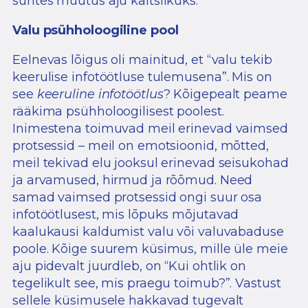
suhtes muutus aju kaitslikuks.
Valu psühholoogiline pool
Eelnevas lõigus oli mainitud, et “valu tekib
keerulise infotöötluse tulemusena”. Mis on
see
keeruline infotöötlus
? Kõigepealt peame
rääkima psühholoogilisest poolest.
Inimestena toimuvad meil erinevad vaimsed
protsessid – meil on emotsioonid, mõtted,
meil tekivad elu jooksul erinevad seisukohad
ja arvamused, hirmud ja rõõmud. Need
samad vaimsed protsessid ongi suur osa
infotöötlusest, mis lõpuks mõjutavad
kaalukausi kaldumist valu või valuvabaduse
poole. Kõige suurem küsimus, mille üle meie
aju pidevalt juurdleb, on “Kui ohtlik on
tegelikult see, mis praegu toimub?”. Vastust
sellele küsimusele hakkavad tugevalt