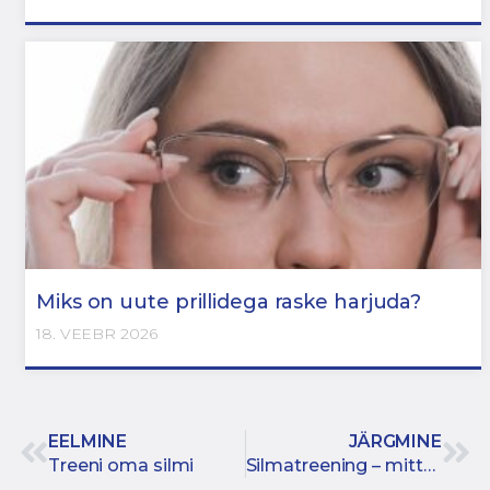
Miks on uute prillidega raske harjuda?
18. VEEBR 2026
EELMINE
JÄRGMINE
Treeni oma silmi
Silmatreening – mitte ainult silmadele