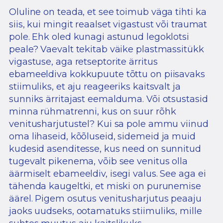
Oluline on teada, et see toimub väga tihti ka
siis, kui mingit reaalset vigastust või traumat
pole. Ehk oled kunagi astunud legoklotsi
peale? Vaevalt tekitab väike plastmassitükk
vigastuse, aga retseptorite ärritus
ebameeldiva kokkupuute tõttu on piisavaks
stiimuliks, et aju reageeriks kaitsvalt ja
sunniks ärritajast eemalduma. Või otsustasid
minna rühmatrenni, kus on suur rõhk
venitusharjutustel? Kui sa pole ammu viinud
oma lihaseid, kõõluseid, sidemeid ja muid
kudesid asenditesse, kus need on sunnitud
tugevalt pikenema, võib see venitus olla
äärmiselt ebameeldiv, isegi valus. See aga ei
tähenda kaugeltki, et miski on purunemise
äärel. Pigem osutus venitusharjutus peaaju
jaoks uudseks, ootamatuks stiimuliks, mille