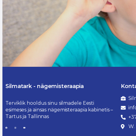
Silmatark - nägemisteraapia
Kont
Si
Terviklik hooldus sinu silmadele Eesti
inf
esimeses ja ainsas nägemisteraapia kabinetis –
Tartus ja Tallinnas
+37
W. 