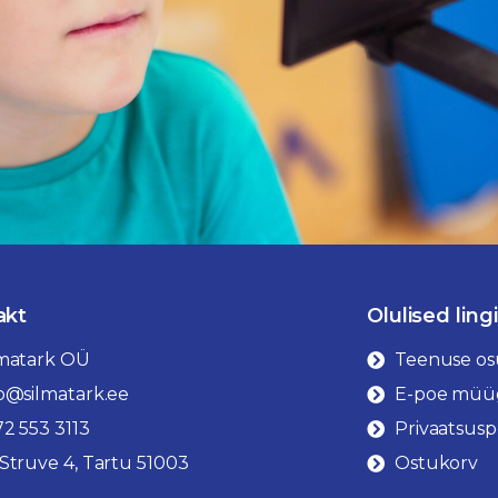
akt
Olulised ling
lmatark OÜ
Teenuse os
o@silmatark.ee
E-poe müüg
2 553 3113
Privaatsuspo
Struve 4, Tartu 51003
Ostukorv