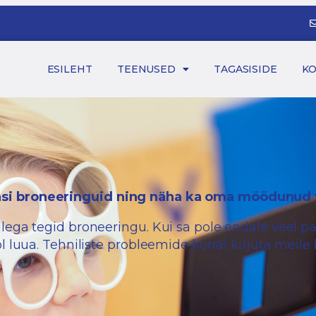
ESILEHT
TEENUSED
TAGASISIDE
K
vasi broneeringuid ning näha ka oma möödunud 
lega tegid broneeringu. Kui sa pole endale veel paro
ol luua. Tehniliste probleemide korral kirjuta meile