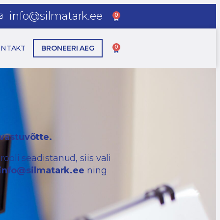
info@silmatark.ee
0
ONTAKT
BRONEERI AEG
0
vastuvõtte.
oli seadistanud, siis vali
info@silmatark.ee
ning