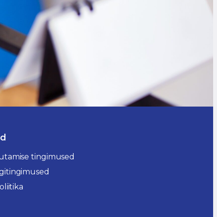
id
utamise tingimused
itingimused
liitika