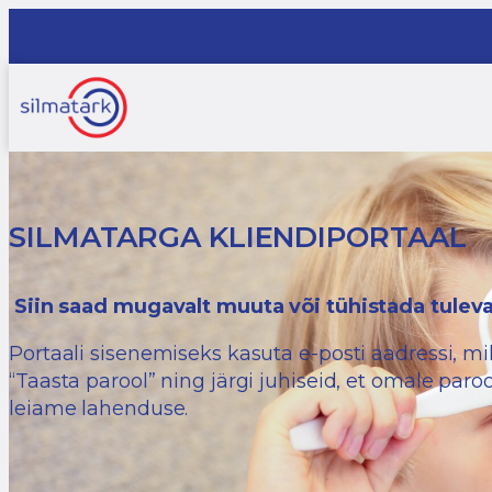
SILMATARGA KLIENDIPORTAAL
Siin saad mugavalt muuta või tühistada tule
Portaali sisenemiseks kasuta e-posti aadressi, mil
“Taasta parool” ning järgi juhiseid, et omale paro
leiame lahenduse.