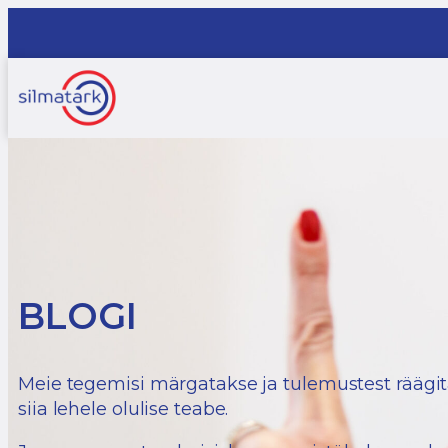
BLOGI
Meie tegemisi märgatakse ja tulemustest rääg
siia lehele olulise teabe.