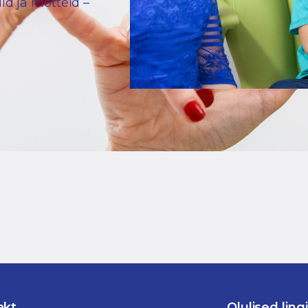
d ja mõtteid –
akt
Olulised ling