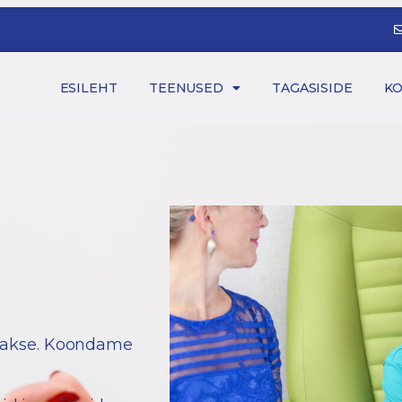
ESILEHT
TEENUSED
TAGASISIDE
K
itakse. Koondame