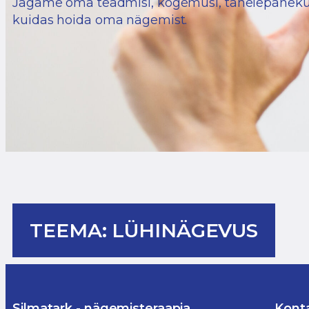
Jagame oma teadmisi, kogemusi, tähelepanekui
kuidas hoida oma nägemist.
TEEMA: LÜHINÄGEVUS
Silmatark - nägemisteraapia
Kont