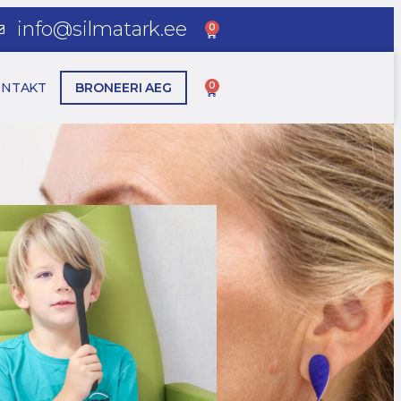
info@silmatark.ee
0
ONTAKT
BRONEERI AEG
0