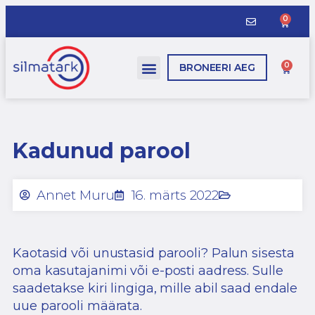
0
0
BRONEERI AEG
Kadunud parool
Annet Muru
16. märts 2022
Kaotasid või unustasid parooli? Palun sisesta
oma kasutajanimi või e-posti aadress. Sulle
saadetakse kiri lingiga, mille abil saad endale
uue parooli määrata.