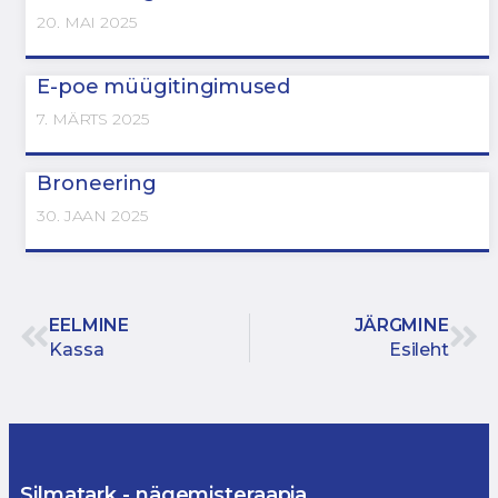
20. MAI 2025
E-poe müügitingimused
7. MÄRTS 2025
Broneering
30. JAAN 2025
EELMINE
JÄRGMINE
Kassa
Esileht
Silmatark - nägemisteraapia