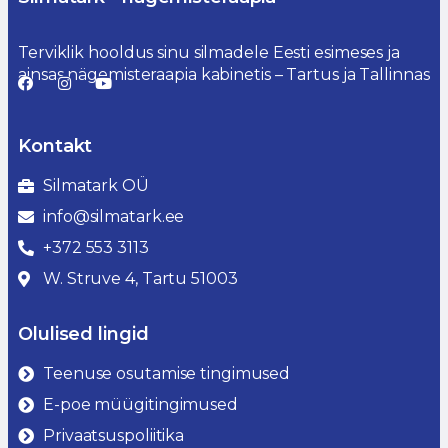
Terviklik hooldus sinu silmadele Eesti esimeses ja
ainsas nägemisteraapia kabinetis – Tartus ja Tallinnas
Kontakt
Silmatark OÜ
info@silmatark.ee
+372 553 3113
W. Struve 4, Tartu 51003
Olulised lingid
Teenuse osutamise tingimused
E-poe müügitingimused
Privaatsuspoliitika